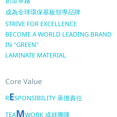
創造卓越
成為全球環保基板領導品牌
STRIVE FOR EXCELLENCE
BECOME A WORLD LEADING BRAND
IN "GREEN"
LAMINATE MATERIAL
Core Value
E
R
SPONSIBILITY 承擔責任
M
TEA
WORK 成就團隊