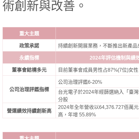
術創新與改善。
重大主題
政策承諾
持續創新開展業務，不斷推出新產品
永續指標
2024
年評估機制與績
董事會結構多元
目前董事會成員男性占
87%(7
位
)
女性
公司治理評鑑
6-20%
公司治理評鑑指標
台光電子於
2024
年經篩選納入「臺灣
分股
2024
年全年營收以
64,376.727
佰萬元
營運績效持續創新高
高，年增
55.89%
重大主題