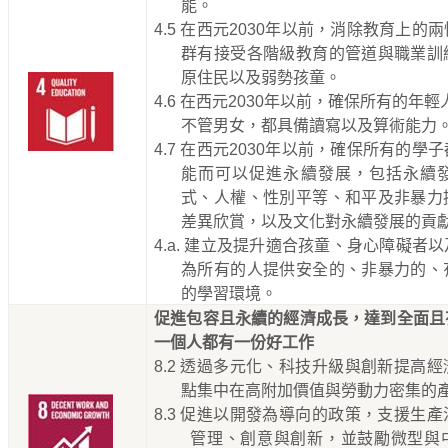
能。
4.5
在西元
2030
年以前，消除教育上的兩
群有接受各階級教育的管道與職業訓
原住民以及弱勢孩童。
4.6
在西元
2030
年以前，確保所有的年輕
不管男女，都具備讀寫以及算術能力
4.7
在西元
2030
年以前，確保所有的學子
能而可以促進永續發展，包括永續
式、人權、性別平等、和平及非暴力
差異欣賞，以及文化對永續發展的貢
4.a.
建立及提升適合孩童、身心障礙者以
為所有的人提供安全的、非暴力的、
的學習環境。
促進包容且永續的經濟成長，達到全面且
一個人都有一份好工作
8.2
透過多元化、科技升級與創新提高經
點集中在高附加價值與勞動力密集的
8.3
促進以開發為導向的政策，支援生產
管理、創意與創新，並鼓勵微型與