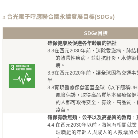
n
台光電子呼應聯合國永續發展目標
(SDGs)
SDGs
目標
確保健康及促進各年齡層的福祉
3.3
在西元
2030
年前，消除愛滋病、肺結
的熱帶性疾病，並對抗肝炎，水傳染
病。
3.6
在西元
2020
年前，讓全球因為交通事
半
3.8
實現醫療保健涵蓋全球（以下簡稱
UH
風險保護，取得高品質基本醫療保健
的人都可取得安全、有效、高品質、
疫苗。
確保有教無類、公平以及高品質的教育，
4.4
在西元
2030
年以前，將擁有相關就業
理職能的年輕人與成人的人數增加
x