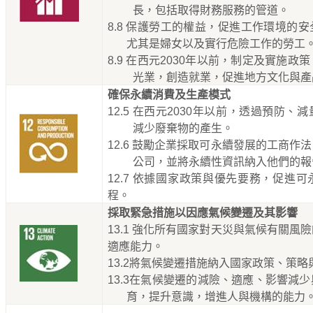
長，包括取得財務服務的管道。
8.8
保護勞工的權益，促進工作環境的安
尤其是婦女以及實行危險工作的勞工
8.9
在西元
2030
年以前，制定及實施政策
光業，創造就業，促進地方文化與產
確保永續消費及生產模式
12.5
在西元
2030
年以前，透過預防、減
減少廢棄物的產生。
12.6
鼓勵企業採取可永續發展的工商作法
公司，並將永續性資訊納入他們的報
12.7
依據國家政策與優先要務，促進可
程。
採取緊急措施以因應氣候變遷及其影響
13.1
強化所有國家對天災與氣候有關風險
適應能力。
13.2
將氣候變遷措施納入國家政策、策略
13.3
在氣候變遷的減險、適應、影響減少
育，提升意識，增進人與機構的能力