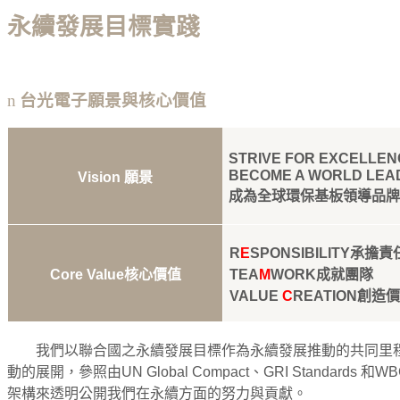
永續發展目標實踐
n
台光電子願景與核心價值
STRIVE FOR EXCELLEN
BECOME A WORLD LEAD
Vision
願景
成為全球環保基板領導品
R
E
SPONSIBILITY
承擔責
Core Value
核心價值
TEA
M
WORK
成就團隊
VALUE
C
REATION
創造
我們以聯合國之永續發展目標作為永續發展推動的共同里
動的展開，參照由
UN Global Compact
、
GRI Standards
和
WB
架構來透明公開我們在永續方面的努力與貢獻。