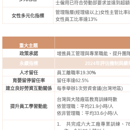
士僱用已符合勞動部要求並達到超額
管理階層
(
經理級以上
)
女性主管比率
女性多元化指標
女性員工
比率達
13%
重大主題
政策承諾
增進員工管理與專業職能、提升團
永續指標
2024
年評估機制與績
人才留任
員工離職率
19.30
%
育嬰留停留任率
留任率達
62.5%
建立良好勞資互動關係
每季舉辦
1
次勞資會議
(
台灣地區
)
台灣與大陸廠區教育訓練時數
提升員工學習動能
依管理職：平均
21.9
小時
/
人
依非管理職：平均
33.6
小時
/
人
1.
共完成六大工廠專業訓練、
7