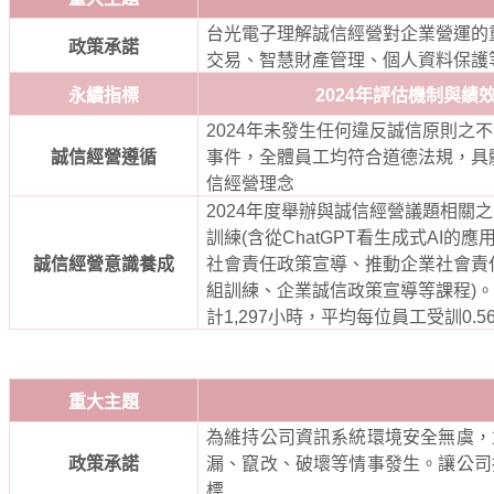
台光電子理解誠信經營對企業營運的
政策承諾
交易、智慧財產管理、個人資料保護
永續指標
2024
年評估機制與績
2024
年未發生任何違反誠信原則之不
誠信經營遵循
事件，全體員工均符合道德法規，具
信經營理念
2024
年度舉辦與誠信經營議題相關之
訓練
(
含從
ChatGPT
看生成式
AI
的應
誠信經營意識養成
社會責任政策宣導、推動企業社會責
組訓練、企業誠信政策宣導等課程
)
。
計
1,297
小時，平均每位員工受訓
0.5
重大主題
為維持公司資訊系統環境安全無虞，
政策承諾
漏、竄改、破壞等情事發生。讓公司
標