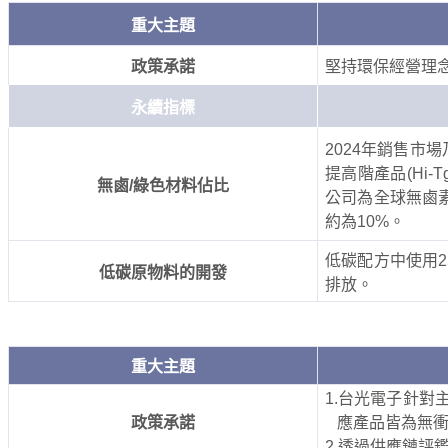
重大主題
政策承諾
堅持環保經營理
永續指標
2024
年銷售市場
提高階產品
(Hi-T
無鹵
/
綠色材料佔比
公司為全球無鹵
約為
10%
。
低碳配方中使用
低碳原物料的開發
排放。
重大主題
1.
台光電子針對
政策承諾
應產品皆為無
2.
透過供應鏈評