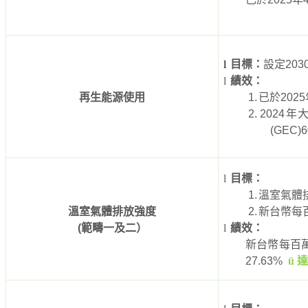
l
目標：
設定
203
l
績效：
再生能源使用
1.
已於
2025
2.
2024
年
(GEC)6
l
目標：
1.
溫室氣體
溫室氣體排放強度
2.
新台幣每
(
範疇一及二）
l
績效：
新台幣每百
27.63%
ü