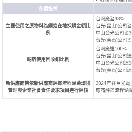
永續指標
台灣廠
≧
93
%
主要使用之原物料為銅箔
在地採購金額比
台光
(
昆山
)
公司
≧
例
中山台光公司
≧
3
台光
(
黃石
)
公司
≧
台灣廠達
100%
台光
(
昆山
)
公司達
銅箔使用回收銅比例
中山台光公司達
1
台光
(
黃石
)
公司達
新供應商皆依新供應商評鑑流程涵蓋環境
2024
年在台光電
管理與企業社會責任要求項目進行評核
應商評鑑流程涵
---------------------------------