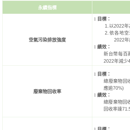
永續指標
l
目標：
1.
以
2022
年
2.
依各地空
空氣污染排放強度
2022
年
l
績效：
新台幣每百
2022
年減少
l
目標：
總廢棄物回
應逾
70%)
廢棄物回收率
l
績效：
總廢棄物回
回收率達
71
l
目標：