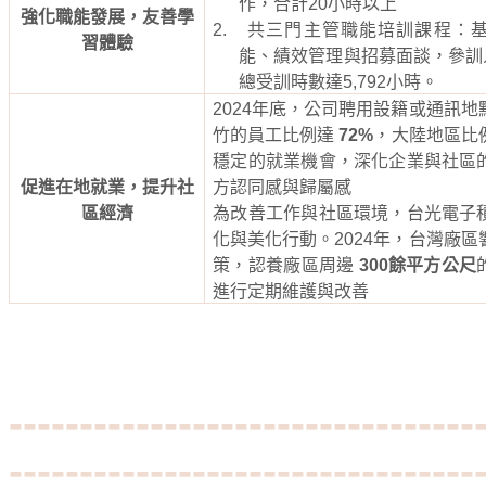
作，合計
20
小時以上
強化職能發展，友善學
2.
共三門主管職能培訓課程：
習體驗
能、績效管理與招募面談，參訓
總受訓時數達
5,792
小時。
2024
年底，公司聘用設籍或通訊地
竹的員工比例達
72%
，大陸地區比
穩定的就業機會，深化企業與社區
促進在地就業，提升社
方認同感與歸屬感
區經濟
為改善工作與社區環境，台光電子
化與美化行動。
2024
年，台灣廠區
策，認養廠區周邊
300
餘平方公尺
進行定期維護與改善
---------------------------------
---------------------------------