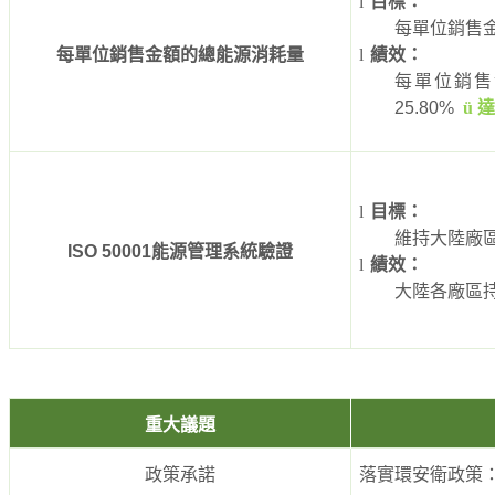
l
目標：
每單位銷售
每單位銷售金額的總能源消耗量
l
績效：
每單位銷售
25.80%
ü
l
目標：
維持大陸廠
ISO 50001
能源管理系統驗證
l
績效：
大陸各廠區
重大議題
政策承諾
落實環安衛政策：